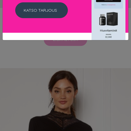
KATSO TARJOUS
ICHI Novo Knit Cardigan 200319 Dark grey mel M
39.9 EUR
LISÄTIETOJA