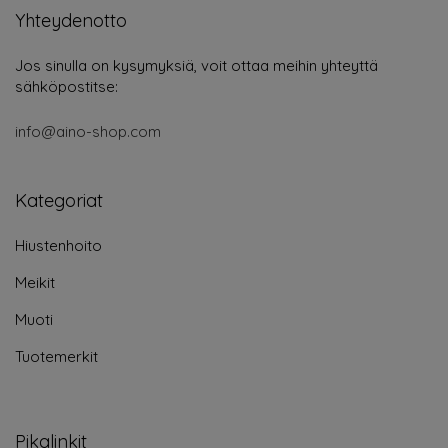
Yhteydenotto
Jos sinulla on kysymyksiä, voit ottaa meihin yhteyttä
sähköpostitse:
info@aino-shop.com
Kategoriat
Hiustenhoito
Meikit
Muoti
Tuotemerkit
Pikalinkit