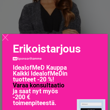
Erikoistarjous
Sponsoriltamme
IdealofMeD Kauppa
Kaikki IdealofMeDin
tuotteet -20 %!
Varaa konsultaatio
ja saat nyt myös
-200 €
toimenpiteestä.