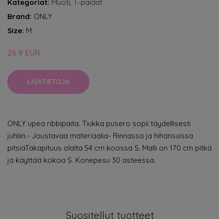
Kategoriat:
Muoti
,
T-paidat
Brand:
ONLY
Size:
M
26.9 EUR
LISÄTIETOJA
ONLY upea ribbipaita. Tiukka pusero sopii täydellisesti
juhliin.- Joustavaa materiaalia- Rinnassa ja hihansuissa
pitsiäTakapituus olalta 54 cm koossa S. Malli on 170 cm pitkä
ja käyttää kokoa S. Konepesu 30 asteessa.
Suositellut tuotteet