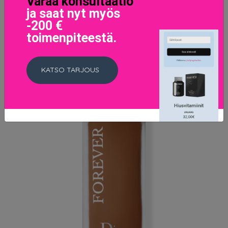
Varaa konsultaatio
ja saat nyt myös
-200 €
toimenpiteestä.
KATSO TARJOUS