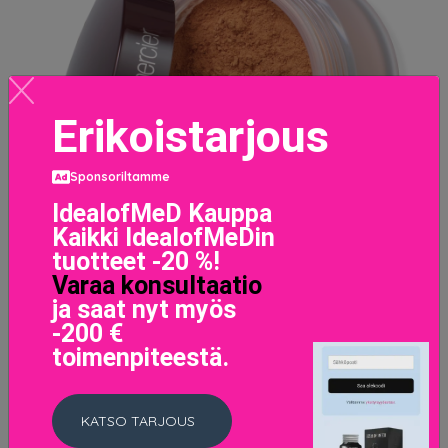
Erikoistarjous
Sponsoriltamme
IdealofMeD Kauppa
Kaikki IdealofMeDin
tuotteet -20 %!
Varaa konsultaatio
ja saat nyt myös
-200 €
Loose Setting Powder Medium Deep
toimenpiteestä.
45 EUR
KATSO TARJOUS
LISÄTIETOJA