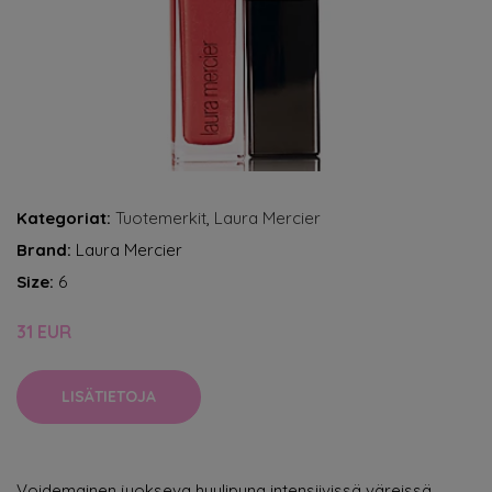
Kategoriat:
Tuotemerkit
,
Laura Mercier
Brand:
Laura Mercier
Size:
6
31 EUR
LISÄTIETOJA
Voidemainen juokseva huulipuna intensiivissä väreissä.