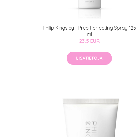
Kaikki Idealof
Varaa konsulta
toimenpiteestä
Philip Kingsley - Prep Perfecting Spray 125
ml
23.5 EUR
KATSO TARJOUS
LISÄTIETOJA