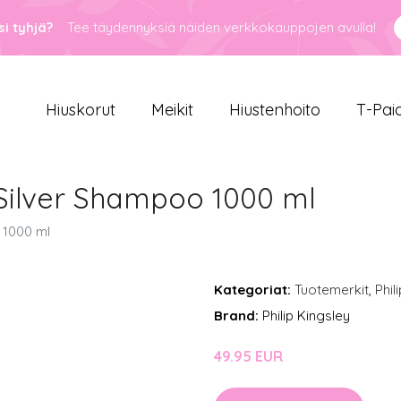
i tyhjä?
Tee täydennyksiä näiden verkkokauppojen avulla!
Hiuskorut
Meikit
Hiustenhoito
T-Pai
e Silver Shampoo 1000 ml
 1000 ml
Kategoriat:
Tuotemerkit
,
Phil
Brand:
Philip Kingsley
49.95 EUR