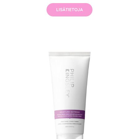
LISÄTIETOJA
arjous
auppa