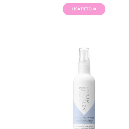
LISÄTIETOJA
Erikoist
Sponsoriltamme
IdealofMeD K