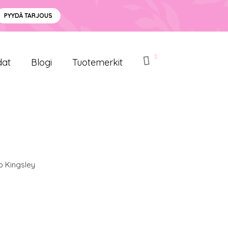
PYYDÄ TARJOUS
dat
Blogi
Tuotemerkit
ip Kingsley