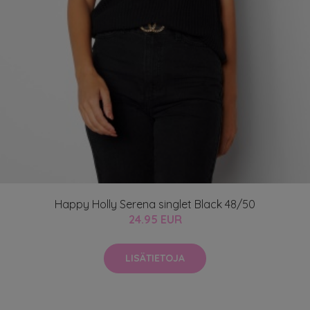
Happy Holly Serena singlet Black 48/50
24.95 EUR
LISÄTIETOJA