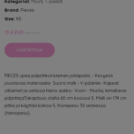
Kategoriat:
Muoti
,
T-paidat
Brand:
Pieces
Size:
XS
13.9 EUR
34.9 EUR
LISÄTIETOJA
PIECES upea paljettikoristeinen juhlapaita. - Kevyesti
joustavaa materiaalia- Suora malli - V-pääntie- Kapeat
olkaimet ja selässä hieno aukko- Vuori - Mustia, kimaltavia
paljettejaTakapituus olalta 60 cm koossa S. Malli on 174 cm
pitkä ja käyttää kokoa S. Konepesu 30 asteessa
(hienopesu).