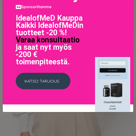
Sponsoriltamme
IdealofMeD Kauppa
Kaikki IdealofMeDin
tuotteet -20 %!
Varaa konsultaatio
ja saat nyt myös
-200 €
toimenpiteestä.
KATSO TARJOUS