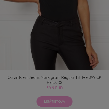
Calvin Klein Jeans Monogram Regular Fit Tee 099 CK
Black XS
39.9 EUR
LISÄTIETOJA