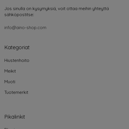
Jos sinulla on kysymyksiä, voit ottaa meihin yhteyttä
sähköpostitse:
info@aino-shop.com
Kategoriat
Hiustenhoito
Meikit
Muoti
Tuotemerkit
Pikalinkit