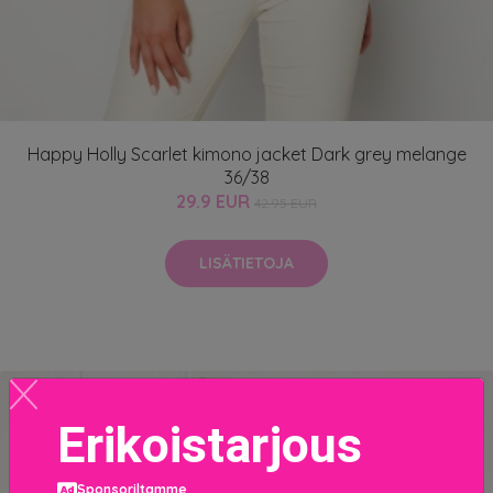
Happy Holly Scarlet kimono jacket Dark grey melange
36/38
29.9 EUR
42.95 EUR
LISÄTIETOJA
Erikoistarjous
Sponsoriltamme