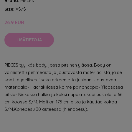
Brand:
Pieces
Size:
XS/S
26.9 EUR
LISÄTIETOJA
PIECES tyylikäs body, jossa pitsinen yläosa. Body on
valmistettu pehmeästä ja joustavasta materiaalista, ja se
sopii täydellisesti sekä arkeen että juhlaan- Joustavaa
materiaalia- Haarakiilassa kolme painonappia- Yläosassa
pitsiä- Niskassa halkio ja kaksi nappiaTakapituus olalta 66
cm koossa S/M. Malli on 175 cm pitkä ja käyttää kokoa
S/M.Konepesu 30 asteessa (hienopesu).