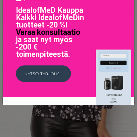
IdealofMeD Kauppa
Kaikki IdealofMeDin
tuotteet -20 %!
Varaa konsultaatio
ja saat nyt myös
-200 €
toimenpiteestä.
KATSO TARJOUS