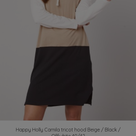
Happy Holly Camila tricot hood Beige / Black /
Offwhite 40/42