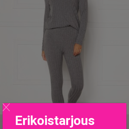
Erikoistarjous