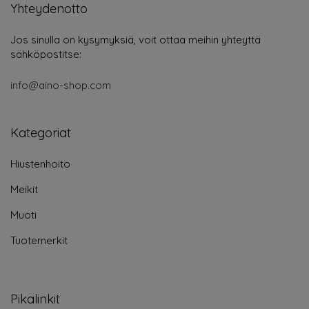
Yhteydenotto
Jos sinulla on kysymyksiä, voit ottaa meihin yhteyttä
sähköpostitse:
info@aino-shop.com
Kategoriat
Hiustenhoito
Meikit
Muoti
Tuotemerkit
Pikalinkit