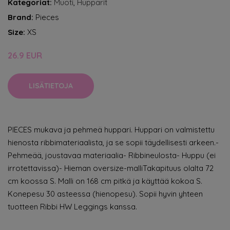
Kategoriat:
Muoti
,
Hupparit
Brand:
Pieces
Size:
XS
26.9 EUR
LISÄTIETOJA
PIECES mukava ja pehmeä huppari. Huppari on valmistettu
hienosta ribbimateriaalista, ja se sopii täydellisesti arkeen.-
Pehmeää, joustavaa materiaalia- Ribbineulosta- Huppu (ei
irrotettavissa)- Hieman oversize-malliTakapituus olalta 72
cm koossa S. Malli on 168 cm pitkä ja käyttää kokoa S.
Konepesu 30 asteessa (hienopesu). Sopii hyvin yhteen
tuotteen Ribbi HW Leggings kanssa.