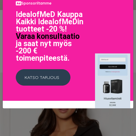
Sponsoriltamme
IdealofMeD Kauppa
Happy Holly Alice lounge top Grey melange 40/42
Kaikki IdealofMeDin
17.5 EUR
34.95 EUR
tuotteet -20 %!
Varaa konsultaatio
ja saat nyt myös
LISÄTIETOJA
-200 €
toimenpiteestä.
KATSO TARJOUS