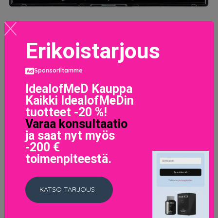
Erikoistarjous
Sponsoriltamme
Perfect Filter Shadow Palette Marine Layer
IdealofMeD Kauppa
17.84 EUR
22.3 EUR
Kaikki IdealofMeDin
tuotteet -20 %!
LISÄTIETOJA
Varaa konsultaatio
ja saat nyt myös
-200 €
toimenpiteestä.
KATSO TARJOUS