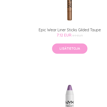
Kaikki Idealof
Varaa konsulta
toimenpiteestä
Epic Wear Liner Sticks Gilded Taupe
7.12 EUR
8.9 EUR
KATSO TARJOUS
LISÄTIETOJA