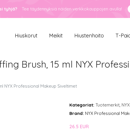
i tyhjä?
Tee täydennyksiä näiden verkkokauppojen avulla!
Hiuskorut
Meikit
Hiustenhoito
T-Pai
fing Brush, 15 ml NYX Profes
ml NYX Professional Makeup Siveltimet
Kategoriat:
Tuotemerkit
,
NYX
Brand:
NYX Professional Ma
26.5 EUR