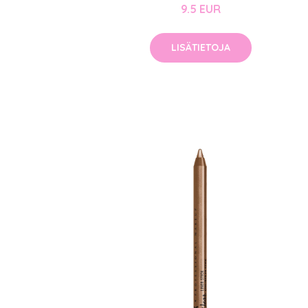
9.5 EUR
LISÄTIETOJA
Erikoist
Sponsoriltamme
IdealofMeD K