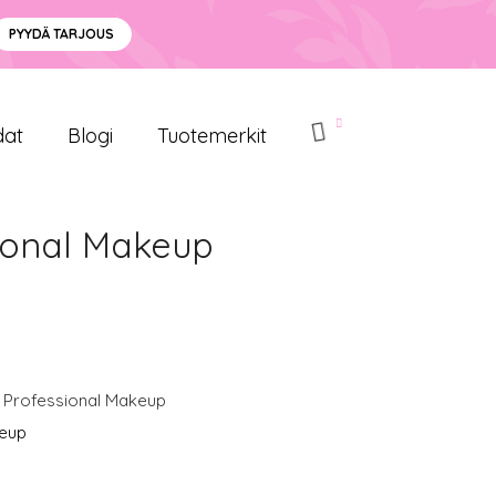
PYYDÄ TARJOUS
dat
Blogi
Tuotemerkit
sional Makeup
 Professional Makeup
keup