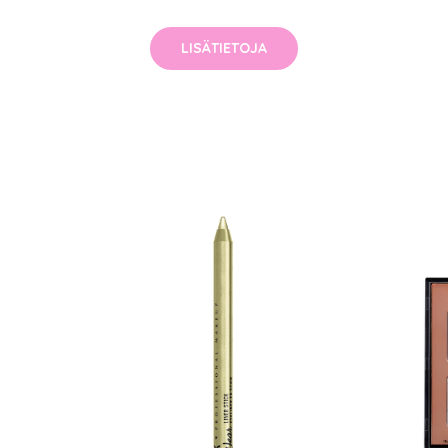
LISÄTIETOJA
arjous
auppa