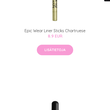
MeDin tuotteet -20 %!
atio
ja saat nyt myös -200 €
.
Epic Wear Liner Sticks Chartruese
8.9 EUR
LISÄTIETOJA