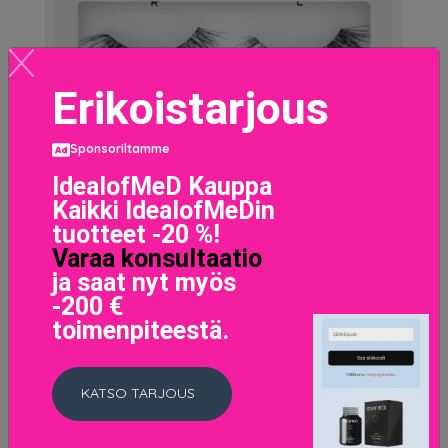
Erikoistarjous
Sponsoriltamme
IdealofMeD Kauppa
Kaikki IdealofMeDin
tuotteet -20 %!
Varaa konsultaatio
Smokey Eye False Lashes No. 23
ja saat nyt myös
11.9 EUR
-200 €
toimenpiteestä.
LISÄTIETOJA
KATSO TARJOUS