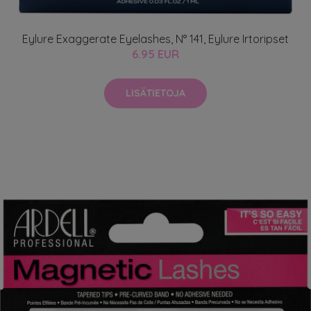
Eylure Exaggerate Eyelashes, N° 141, Eylure Irtoripset
6.95 EUR
LISÄTIETOJA