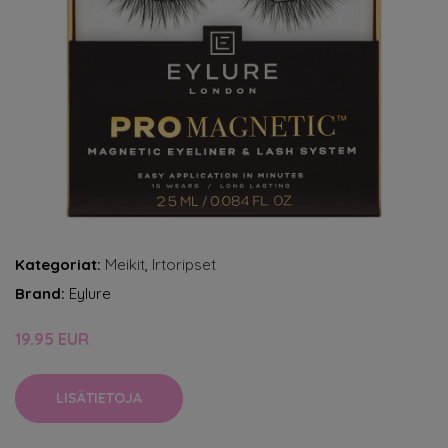
Kategoriat:
Meikit
,
Irtoripset
Brand:
Eylure
19.95 EUR
LISÄTIETOJA