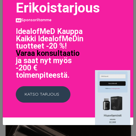
Erikoistarjous
Luxe 3D Millennium, Eylure Irtoripset
10.8 EUR
Sponsoriltamme
13.5 EUR
IdealofMeD Kauppa
Kaikki IdealofMeDin
LISÄTIETOJA
tuotteet -20 %!
Varaa konsultaatio
ja saat nyt myös
-200 €
toimenpiteestä.
KATSO TARJOUS