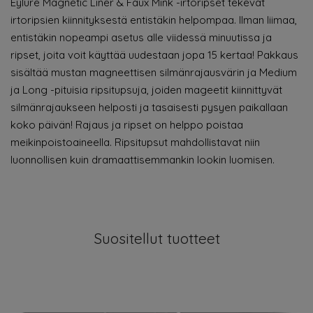
Eylure Magnetic Liner & Faux Mink -irtoripset tekevät
irtoripsien kiinnityksestä entistäkin helpompaa. Ilman liimaa,
entistäkin nopeampi asetus alle viidessä minuutissa ja
ripset, joita voit käyttää uudestaan jopa 15 kertaa! Pakkaus
sisältää mustan magneettisen silmänrajausvärin ja Medium
ja Long -pituisia ripsitupsuja, joiden mageetit kiinnittyvät
silmänrajaukseen helposti ja tasaisesti pysyen paikallaan
koko päivän! Rajaus ja ripset on helppo poistaa
meikinpoistoaineella. Ripsitupsut mahdollistavat niin
luonnollisen kuin dramaattisemmankin lookin luomisen.
Suositellut tuotteet