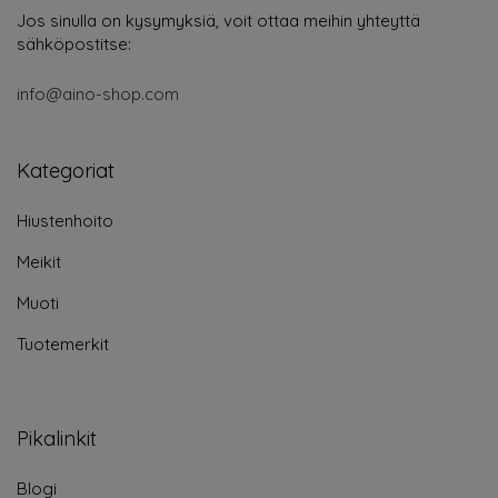
Jos sinulla on kysymyksiä, voit ottaa meihin yhteyttä
sähköpostitse:
info@aino-shop.com
Kategoriat
Hiustenhoito
Meikit
Muoti
Tuotemerkit
Pikalinkit
Blogi