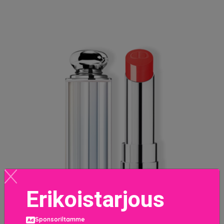
Erikoistarjous
Sponsoriltamme