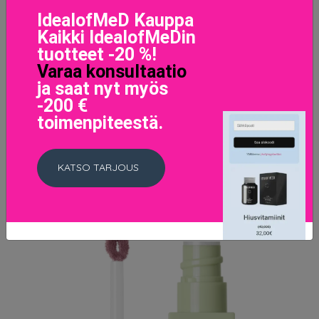
IdealofMeD Kauppa
Kaikki IdealofMeDin
tuotteet -20 %!
Addict Stellar Shine lipstick 639 Riviera Star
Varaa konsultaatio
45.55 EUR
ja saat nyt myös
-200 €
LISÄTIETOJA
toimenpiteestä.
KATSO TARJOUS