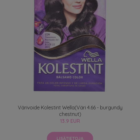
Värivoide Kolestint Wella(Väri 4.66 - burgundy
chestnut)
13.9 EUR
LISÄTIETOJA