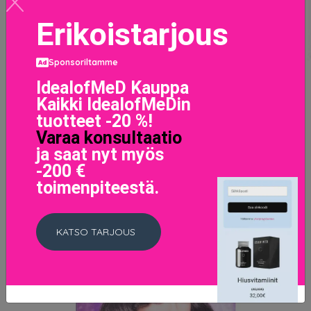
Erikoistarjous
Sponsoriltamme
Tuuheuttava suihke juurille Eimi Perfect Wella
IdealofMeD Kauppa
8005610589220 (150 ml)
Kaikki IdealofMeDin
14.9 EUR
tuotteet -20 %!
Varaa konsultaatio
LISÄTIETOJA
ja saat nyt myös
-200 €
toimenpiteestä.
KATSO TARJOUS