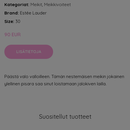
Kategoriat:
Meikit
,
Meikkivoiteet
Brand:
Estée Lauder
Size:
30
90 EUR
LISÄTIETOJA
Päästä valo valloilleen. Tämän nestemäisen meikin jokainen
ylellinen pisara saa sinut loistamaan jalokiven lailla.
Suositellut tuotteet