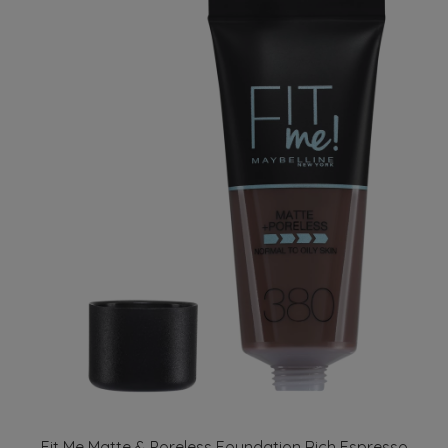
Fit Me Matte & Poreless Foundation Rich Espresso