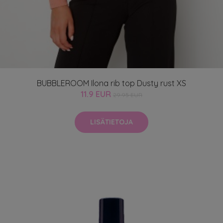
BUBBLEROOM Ilona rib top Dusty rust XS
11.9 EUR
29.95 EUR
LISÄTIETOJA