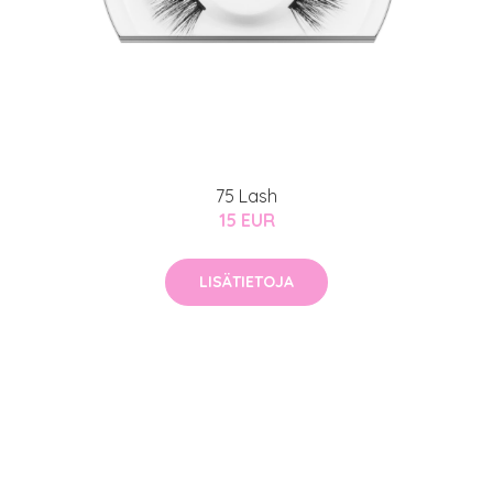
auppa
MeDin tuotteet -20 %!
atio
ja saat nyt myös -200 €
.
75 Lash
15 EUR
LISÄTIETOJA