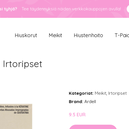
i tyhjä?
Tee täydennyksiä näiden verkkokauppojen avulla!
Hiuskorut
Meikit
Hiustenhoito
T-Pai
Irtoripset
Kategoriat:
Meikit
,
Irtoripset
Brand:
Ardell
9.5 EUR