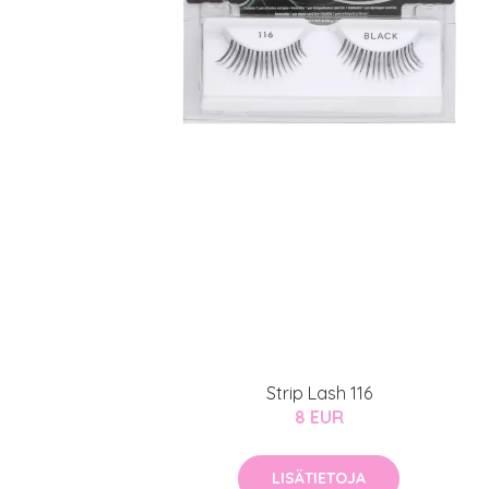
Sponsoriltamme
IdealofMeD K
Kaikki Idealof
Varaa konsulta
toimenpiteestä
KATSO TARJOUS
Strip Lash 116
8 EUR
LISÄTIETOJA