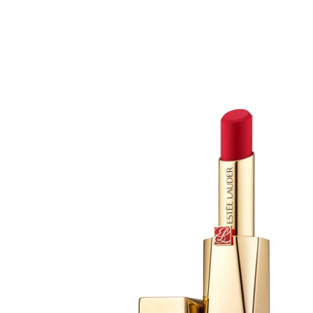
Erikoist
Sponsoriltamme
IdealofMeD K
Kaikki Idealof
Varaa konsulta
toimenpiteestä
KATSO TARJOUS