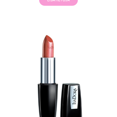
LISÄTIETOJA
arjous
auppa
MeDin tuotteet -20 %!
atio
ja saat nyt myös -200 €
.