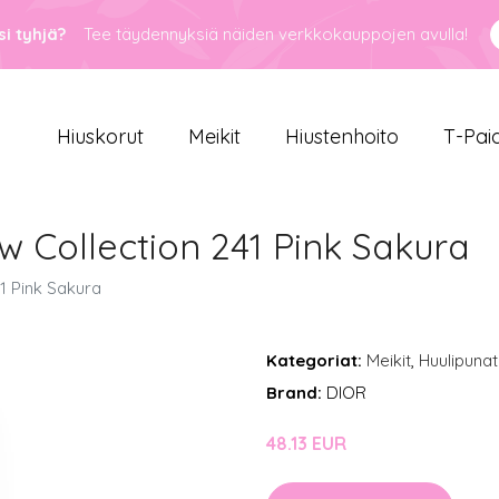
i tyhjä?
Tee täydennyksiä näiden verkkokauppojen avulla!
Hiuskorut
Meikit
Hiustenhoito
T-Pai
w Collection 241 Pink Sakura
1 Pink Sakura
Kategoriat:
Meikit
,
Huulipunat
Brand:
DIOR
48.13 EUR