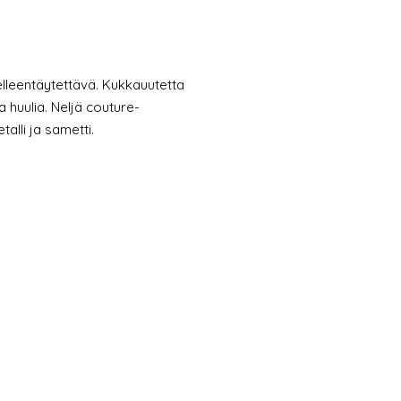
elleentäytettävä. Kukkauutetta
a huulia. Neljä couture-
talli ja sametti.