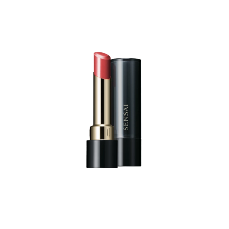
arjous
auppa
MeDin tuotteet -20 %!
atio
ja saat nyt myös -200 €
.