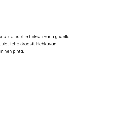
na luo huulille heleän värin yhdellä
huulet tehokkaasti. Hehkuvan
ininen pinta.