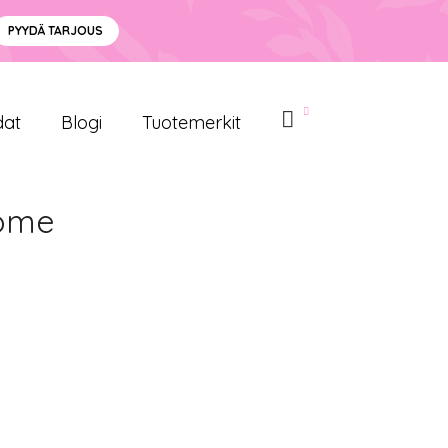
PYYDÄ TARJOUS
dat
Blogi
Tuotemerkit
zome