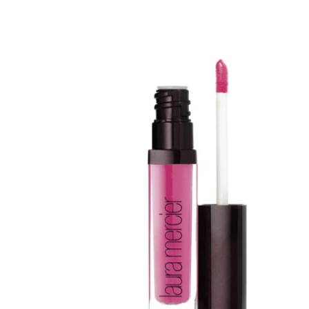
Erikoist
Sponsoriltamme
IdealofMeD K
Kaikki Idealof
Varaa konsulta
toimenpiteestä
KATSO TARJOUS