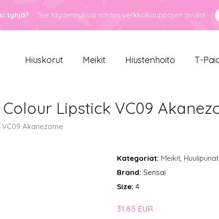
i tyhjä?
Tee täydennyksiä näiden verkkokauppojen avulla!
Hiuskorut
Meikit
Hiustenhoito
T-Pai
 Colour Lipstick VC09 Akane
ck VC09 Akanezome
Kategoriat:
Meikit
,
Huulipunat
Brand:
Sensai
Size:
4
31.85 EUR