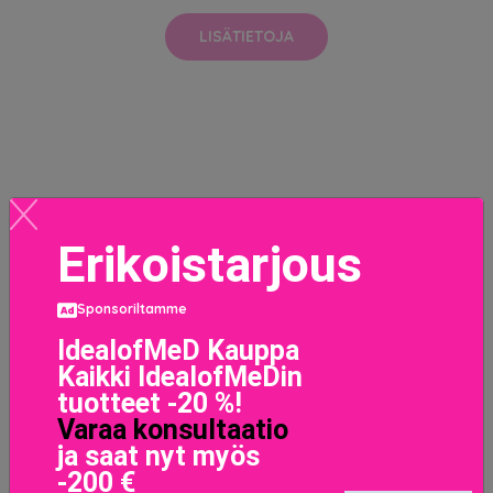
LISÄTIETOJA
Erikoistarjous
Sponsoriltamme
IdealofMeD Kauppa
Kaikki IdealofMeDin
tuotteet -20 %!
Varaa konsultaatio
ja saat nyt myös
-200 €