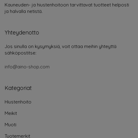
Kauneuden- ja hiustenhoitoon tarvittavat tuotteet helposti
ja halvalla netistä.
Yhteydenotto
Jos sinulla on kysymyksiä, voit ottaa meihin yhteyttä
sähköpostitse:
info@aino-shop.com
Kategoriat
Hiustenhoito
Meikit
Muoti
Tuotemerkit