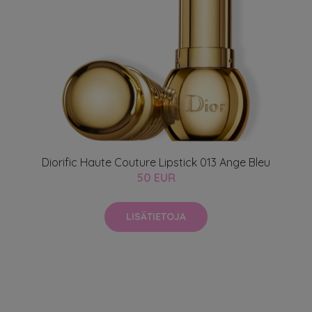
Diorific Haute Couture Lipstick 013 Ange Bleu
50 EUR
LISÄTIETOJA