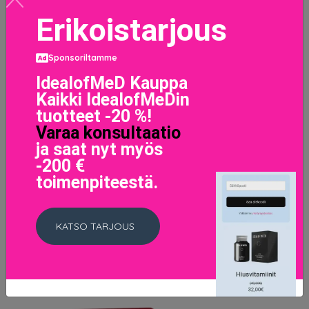
Erikoistarjous
Sponsoriltamme
IdealofMeD Kauppa
Kaikki IdealofMeDin
tuotteet -20 %!
Varaa konsultaatio
ja saat nyt myös
Pure Color Love Lipstick Raw Sugar
-200 €
26 EUR
toimenpiteestä.
LISÄTIETOJA
KATSO TARJOUS