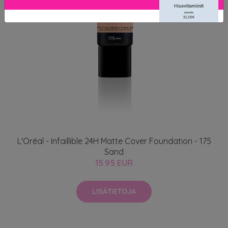
L'Oréal - Infaillible 24H Matte Cover Foundation - 175
Sand
15.95 EUR
LISÄTIETOJA