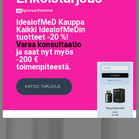
Sponsoriltamme
IdealofMeD Kauppa
Kaikki IdealofMeDin
tuotteet -20 %!
Varaa konsultaatio
ja saat nyt myös
-200 €
toimenpiteestä.
KATSO TARJOUS