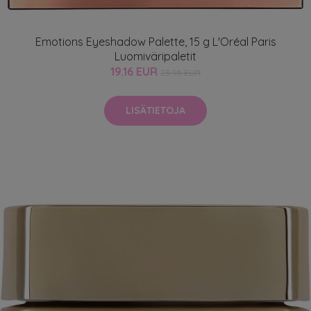
Emotions Eyeshadow Palette, 15 g L'Oréal Paris
Luomiväripaletit
19.16 EUR
23.95 EUR
LISÄTIETOJA