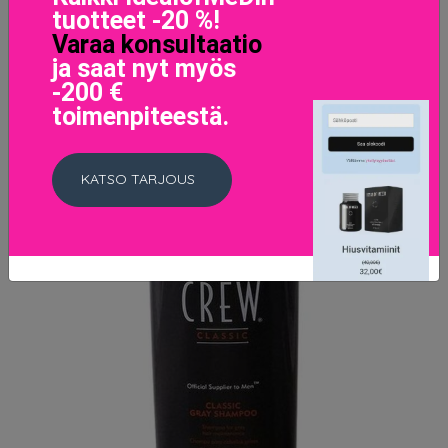
LISÄTIETOJA
tuotteet -20 %!
Varaa konsultaatio
ja saat nyt myös
-200 €
toimenpiteestä.
KATSO TARJOUS