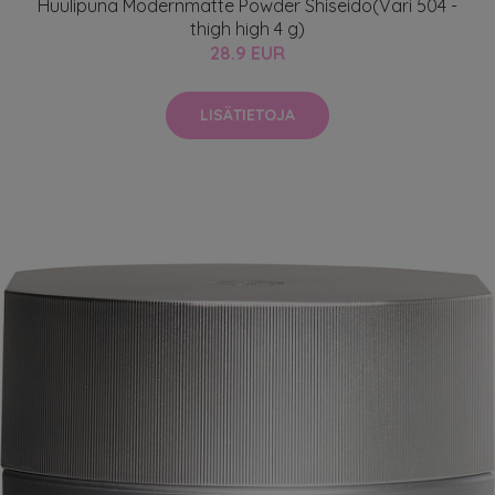
Huulipuna Modernmatte Powder Shiseido(Väri 504 -
thigh high 4 g)
28.9 EUR
LISÄTIETOJA