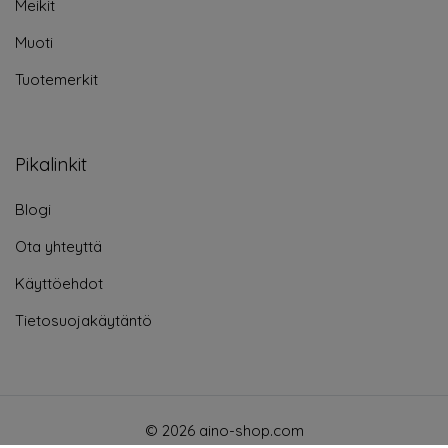
Meikit
Muoti
Tuotemerkit
Pikalinkit
Blogi
Ota yhteyttä
Käyttöehdot
Tietosuojakäytäntö
© 2026 aino-shop.com