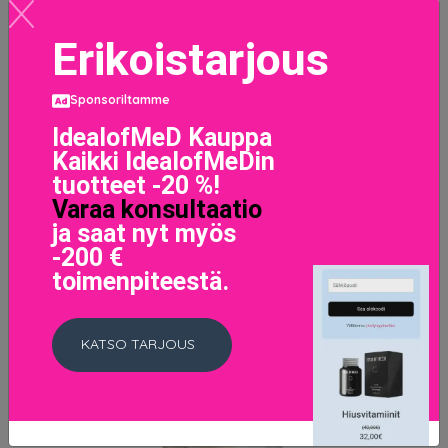
Erikoistarjous
Sponsoriltamme
IdealofMeD Kauppa
Kaikki IdealofMeDin
tuotteet -20 %!
Varaa konsultaatio
ja saat nyt myös
Huulivoide Colorgel Shiseido (2 g)(Väri 104-hibiscus 2 g)
-200 €
32.9 EUR
toimenpiteestä.
LISÄTIETOJA
KATSO TARJOUS