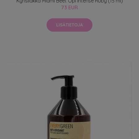
Kynsilakka Miami Beet Opi Intense Ruby (15 ml)
73 EUR
LISÄTIETOJA