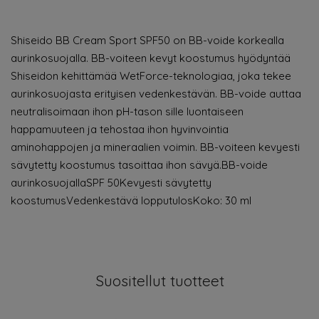
Shiseido BB Cream Sport SPF50 on BB-voide korkealla
aurinkosuojalla. BB-voiteen kevyt koostumus hyödyntää
Shiseidon kehittämää WetForce-teknologiaa, joka tekee
aurinkosuojasta erityisen vedenkestävän. BB-voide auttaa
neutralisoimaan ihon pH-tason sille luontaiseen
happamuuteen ja tehostaa ihon hyvinvointia
aminohappojen ja mineraalien voimin. BB-voiteen kevyesti
sävytetty koostumus tasoittaa ihon sävyä.BB-voide
aurinkosuojallaSPF 50Kevyesti sävytetty
koostumusVedenkestävä lopputulosKoko: 30 ml
Suositellut tuotteet