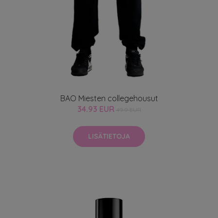
BAO Miesten collegehousut
34.93 EUR
49.9 EUR
LISÄTIETOJA