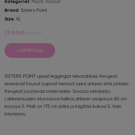
Kategoriat:
Muoti
,
Housut
Brand:
Sisters Point
Size:
XL
23.9 EUR
59.9 EUR
LISÄTIETOJA
SISTERS POINT upeat leggingsit tekonahkaa. Kevyesti
levenevät housut sopivat hienosti sekä arkeen että juhlaan.-
Kevyesti joustavaa materiaalia- Sivussa vetoketju-
Lahkeensuiden etuosassa halkioLahkeen sisäpituus 80 cm
koossa S. Malli on 175 cm pitkä ja käyttää kokoa S. Vain
käsinpesu.