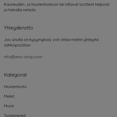
Kauneuden- ja hiustenhoitoon tarvittavat tuotteet helposti
ja halvalla netistä.
Yhteydenotto
Jos sinulla on kysymyksiä, voit ottaa meihin yhteyttä
sähköpostitse:
info@aino-shop.com
Kategoriat
Hiustenhoito
Meikit
Muoti
Tuotemerkit