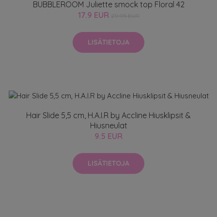
BUBBLEROOM Juliette smock top Floral 42
17.9 EUR
29.95 EUR
LISÄTIETOJA
Hair Slide 5,5 cm, H.A.I.R by Accline Hiusklipsit &
Hiusneulat
9.5 EUR
LISÄTIETOJA