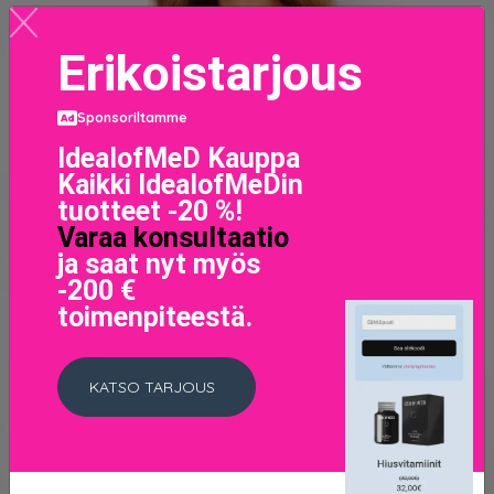
Erikoistarjous
Sponsoriltamme
IdealofMeD Kauppa
Kaikki IdealofMeDin
tuotteet -20 %!
Varaa konsultaatio
ja saat nyt myös
-200 €
toimenpiteestä.
KATSO TARJOUS