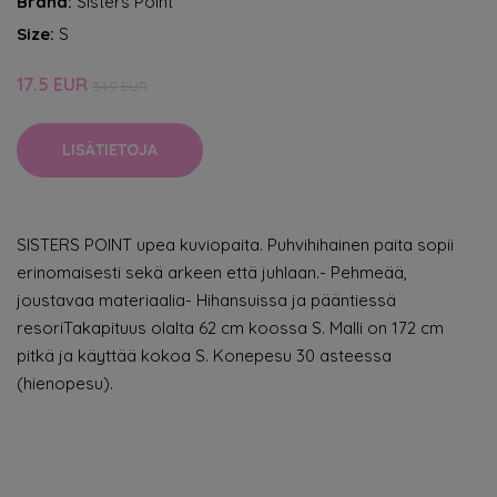
Brand:
Sisters Point
Size:
S
17.5 EUR
34.9 EUR
LISÄTIETOJA
SISTERS POINT upea kuviopaita. Puhvihihainen paita sopii
erinomaisesti sekä arkeen että juhlaan.- Pehmeää,
joustavaa materiaalia- Hihansuissa ja pääntiessä
resoriTakapituus olalta 62 cm koossa S. Malli on 172 cm
pitkä ja käyttää kokoa S. Konepesu 30 asteessa
(hienopesu).