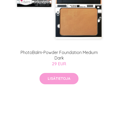
arjous
auppa
MeDin tuotteet -20 %!
atio
ja saat nyt myös -200 €
PhotoBalm-Powder Foundation Medium
.
Dark
29 EUR
LISÄTIETOJA