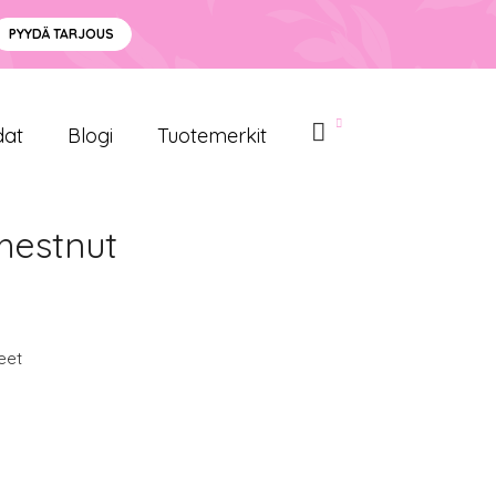
PYYDÄ TARJOUS
dat
Blogi
Tuotemerkit
hestnut
eet