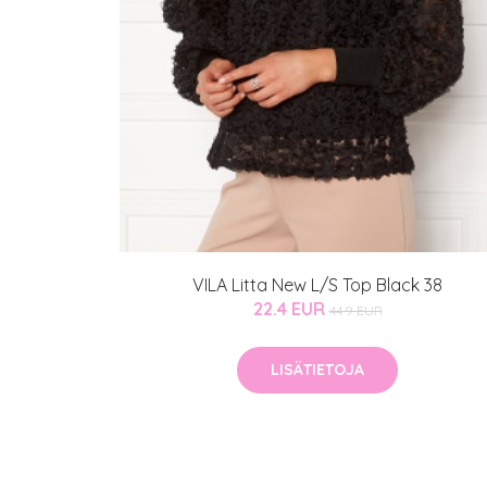
VILA Litta New L/S Top Black 38
22.4 EUR
44.9 EUR
LISÄTIETOJA