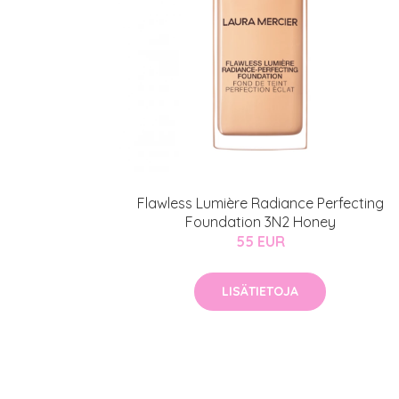
Erikoist
Sponsoriltamme
IdealofMeD K
Kaikki Idealof
Varaa konsulta
toimenpiteestä
Flawless Lumière Radiance Perfecting
Foundation 3N2 Honey
55 EUR
KATSO TARJOUS
LISÄTIETOJA