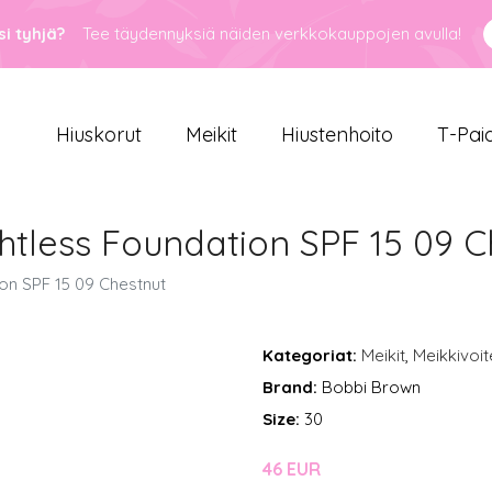
i tyhjä?
Tee täydennyksiä näiden verkkokauppojen avulla!
Hiuskorut
Meikit
Hiustenhoito
T-Pai
tless Foundation SPF 15 09 C
on SPF 15 09 Chestnut
Kategoriat:
Meikit
,
Meikkivoit
Brand:
Bobbi Brown
Size:
30
46 EUR