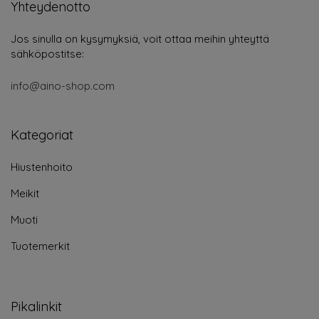
Yhteydenotto
Jos sinulla on kysymyksiä, voit ottaa meihin yhteyttä
sähköpostitse:
info@aino-shop.com
Kategoriat
Hiustenhoito
Meikit
Muoti
Tuotemerkit
Pikalinkit