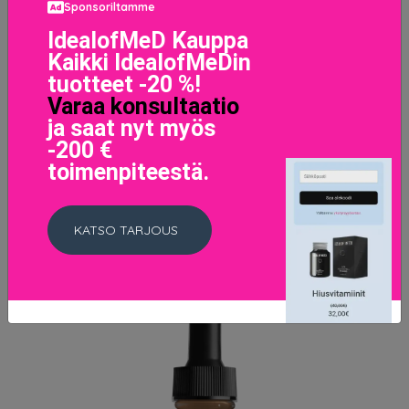
Sponsoriltamme
IdealofMeD Kauppa
California Beamin' Face & Body Bronzer, NYX
Kaikki IdealofMeDin
Professional Makeup Aurinkopuuteri
tuotteet -20 %!
14.5 EUR
Varaa konsultaatio
ja saat nyt myös
LISÄTIETOJA
-200 €
toimenpiteestä.
KATSO TARJOUS