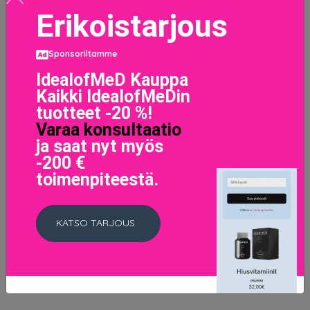
Erikoistarjous
Sponsoriltamme
Teint Idole Ultra Wear Foundation 02 Lys Rosé
IdealofMeD Kauppa
48.6 EUR
Kaikki IdealofMeDin
tuotteet -20 %!
Varaa konsultaatio
LISÄTIETOJA
ja saat nyt myös
-200 €
toimenpiteestä.
KATSO TARJOUS