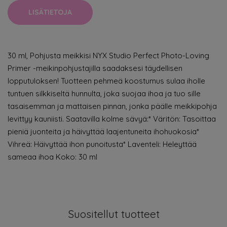
LISÄTIETOJA
30 ml, Pohjusta meikkisi NYX Studio Perfect Photo-Loving
Primer -meikinpohjustajilla saadaksesi täydellisen
lopputuloksen! Tuotteen pehmeä koostumus sulaa iholle
tuntuen silkkiseltä hunnulta, joka suojaa ihoa ja tuo sille
tasaisemman ja mattaisen pinnan, jonka päälle meikkipohja
levittyy kauniisti. Saatavilla kolme sävyä:* Väritön: Tasoittaa
pieniä juonteita ja häivyttää laajentuneita ihohuokosia*
Vihreä: Häivyttää ihon punoitusta* Laventeli: Heleyttää
sameaa ihoa Koko: 30 ml
Suositellut tuotteet