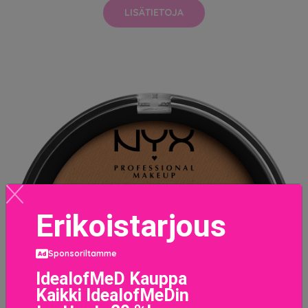
LISÄTIETOJA
Erikoistarjous
Sponsoriltamme
IdealofMeD Kauppa
Kaikki IdealofMeDin