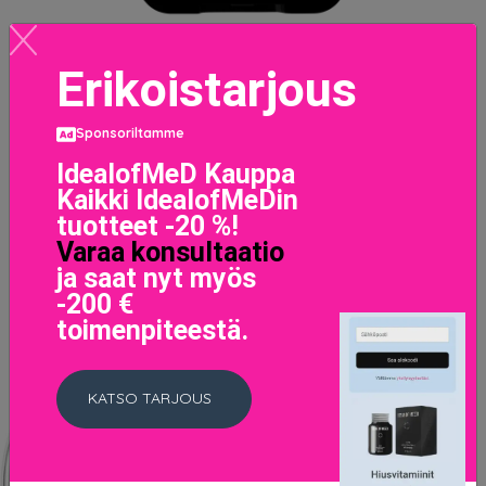
Erikoistarjous
Sweet Cheeks Creamy Matte Powder Blush Day Dream
Sponsoriltamme
11.1 EUR
IdealofMeD Kauppa
Kaikki IdealofMeDin
LISÄTIETOJA
tuotteet -20 %!
Varaa konsultaatio
ja saat nyt myös
-200 €
toimenpiteestä.
KATSO TARJOUS