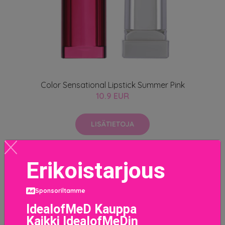
Color Sensational Lipstick Summer Pink
10.9 EUR
LISÄTIETOJA
Erikoistarjous
Sponsoriltamme
IdealofMeD Kauppa
Kaikki IdealofMeDin