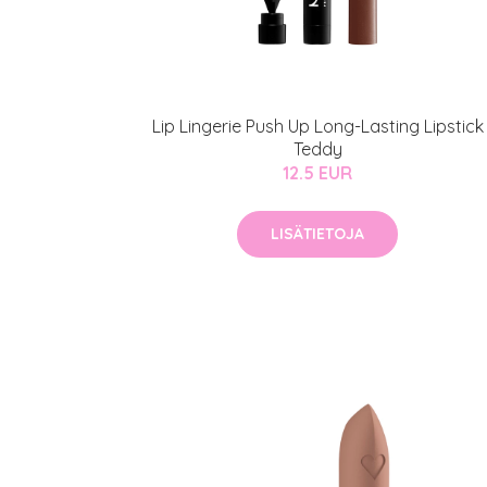
Lip Lingerie Push Up Long-Lasting Lipstick
Teddy
12.5 EUR
LISÄTIETOJA
Erikoist
Sponsoriltamme
IdealofMeD K
Kaikki Idealof