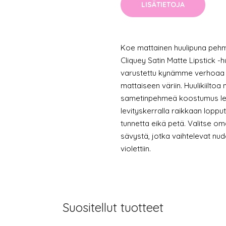
LISÄTIETOJA
Koe mattainen huulipuna pehmei
Cliquey Satin Matte Lipstick -h
varustettu kynämme verhoaa 
mattaiseen väriin. Huulikiilto
sametinpehmeä koostumus levi
levityskerralla raikkaan loppu
tunnetta eikä petä. Valitse o
sävystä, jotka vaihtelevat nu
violettiin.
Suositellut tuotteet