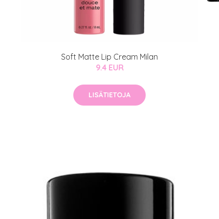
Soft Matte Lip Cream Milan
9.4 EUR
LISÄTIETOJA
arjous
auppa
MeDin tuotteet -20 %!