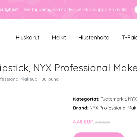
i tyhjä?
Tee täydennyksiä näiden verkkokauppojen avulla!
Hiuskorut
Meikit
Hiustenhoito
T-Pai
ipstick, NYX Professional Mak
ofessional Makeup Huulipuna
Kategoriat:
Tuotemerkit
,
NYX
Brand:
NYX Professional Ma
4.48 EUR
8.95 EUR