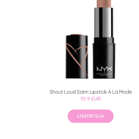
Varaa konsulta
toimenpiteestä
KATSO TARJOUS
Shout Loud Satin Lipstick A La Mode
10.9 EUR
LISÄTIETOJA