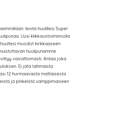
mmillään: levitä huulillesi Super
uulipunaa. Uusi klikkaustoiminnolla
huultesi muodot kirkkaaseen
a muistuttavan huulipunamme
ttyy vaivattomasti. Antaa joka
tuloksen. Ei jätä tahmaista
masi 12 hurmaavasta mattaisesta
deista ja pinkeistä vamppimaiseen