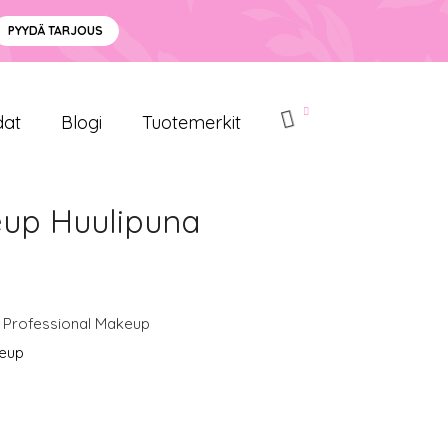
PYYDÄ TARJOUS
dat
Blogi
Tuotemerkit
eup Huulipuna
 Professional Makeup
keup