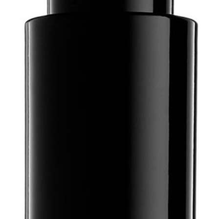
atio
ja saat nyt myös -200 €
.