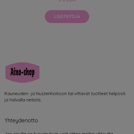
LISÄTIETOJA
Kauneuden- ja hiustenhoitoon tarvittavat tuotteet helposti
ja halvalla netistä.
Yhteydenotto
Jos sinulla on kysymyksiä, voit ottaa meihin yhteyttä