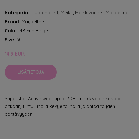
Kategoriat:
Tuotemerkit
,
Meikit
,
Meikkivoiteet
,
Maybelline
Brand:
Maybelline
Color:
48 Sun Beige
Size:
30
14.9 EUR
LISÄTIETOJA
Superstay Active wear up to 30H -meikkivoide kestää
pitkään, tuntuu iholla kevyeltä iholla ja antaa täyden
peittävyyden.