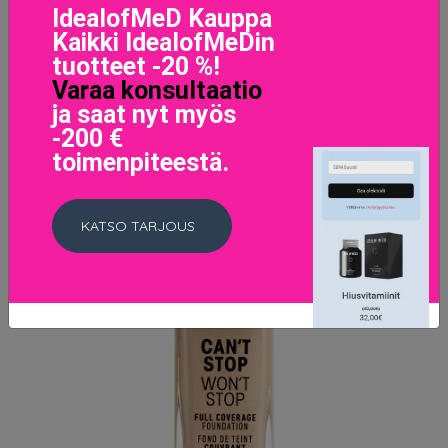
IdealofMeD Kauppa
Kaikki IdealofMeDin
tuotteet -20 %!
Varaa konsultaatio
ja saat nyt myös
-200 €
toimenpiteestä.
KATSO TARJOUS