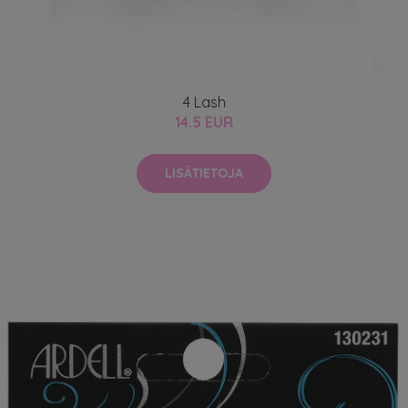
4 Lash
14.5 EUR
LISÄTIETOJA