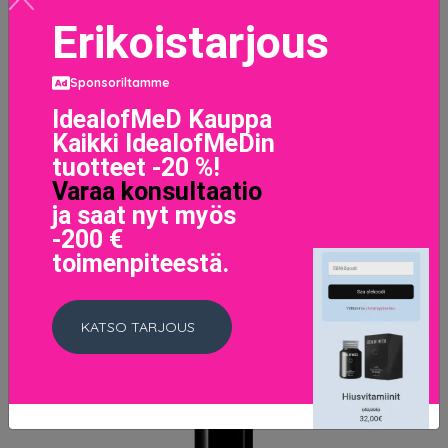
Erikoistarjous
Sponsoriltamme
IdealofMeD Kauppa
Kaikki IdealofMeDin
tuotteet -20 %!
Varaa konsultaatio
Shiseido Benefiance Wrinkle Smoothing Cream, 50 ml
ja saat nyt myös
Shiseido Päivävoiteet
-200 €
74.95 EUR
toimenpiteestä.
LISÄTIETOJA
KATSO TARJOUS