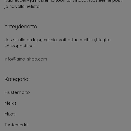
Kauneuden- ja hiustenhoitoon tarvittavat tuotteet helposti
ja halvalla netistä.
Yhteydenotto
Jos sinulla on kysymyksiä, voit ottaa meihin yhteyttä
sähköpostitse:
info@aino-shop.com
Kategoriat
Hiustenhoito
Meikit
Muoti
Tuotemerkit