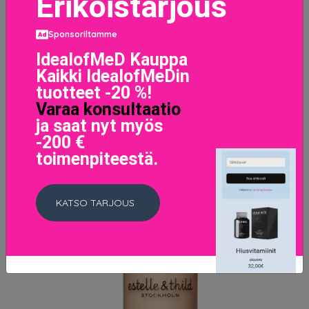
Erikoistarjous
Power Fabric Foundation 8.75
53.58 EUR
Sponsoriltamme
IdealofMeD Kauppa
Kaikki IdealofMeDin
LISÄTIETOJA
tuotteet -20 %!
Varaa konsultaatio
ja saat nyt myös
-200 €
toimenpiteestä.
KATSO TARJOUS