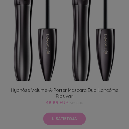
Hypnôse Volume-À-Porter Mascara Duo, Lancôme
Ripsiväri
48.89 EUR
61.11 EUR
LISÄTIETOJA