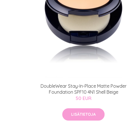
Erikoist
DoubleWear Stay-In-Place Matte Powder
Foundation SPF10 4N1 Shell Beige
Sponsoriltamme
50 EUR
IdealofMeD K
LISÄTIETOJA
Kaikki Idealof
Varaa konsulta