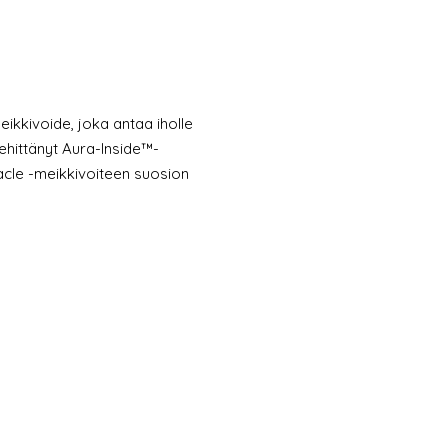
eikkivoide, joka antaa iholle
hittänyt Aura-Inside™-
racle -meikkivoiteen suosion