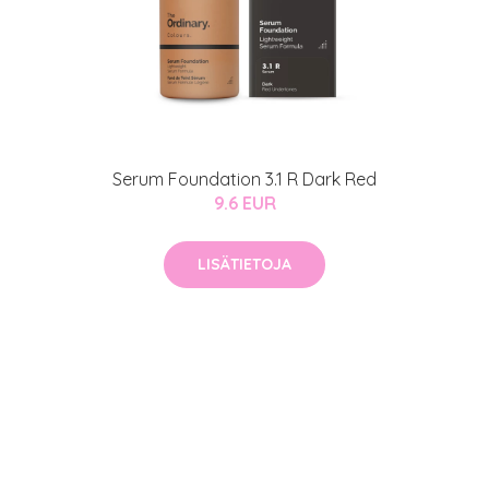
Serum Foundation 3.1 R Dark Red
9.6 EUR
LISÄTIETOJA
arjous
auppa
MeDin tuotteet -20 %!
atio
ja saat nyt myös -200 €