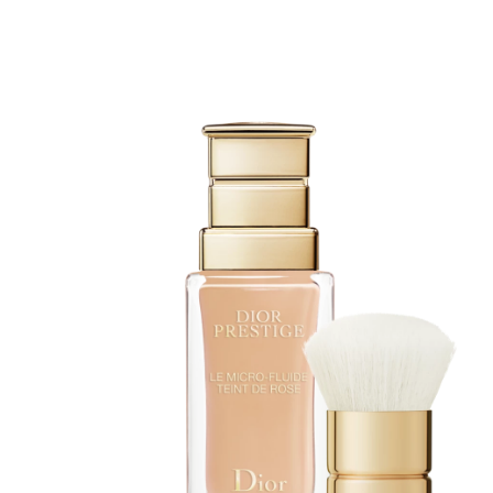
toimenpiteestä
KATSO TARJOUS