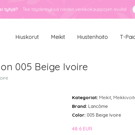
i tyhjä?
Tee täydennyksiä näiden verkkokauppojen avulla!
Hiuskorut
Meikit
Hiustenhoito
T-Pai
ion 005 Beige Ivoire
oire
Kategoriat:
Meikit
,
Meikkivoit
Brand:
Lancôme
Color:
005 Beige Ivoire
48.6 EUR