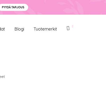
PYYDÄ TARJOUS
dat
Blogi
Tuotemerkit
eet