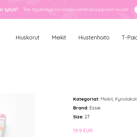
i tyhjä?
Tee täydennyksiä näiden verkkokauppojen avulla!
Hiuskorut
Meikit
Hiustenhoito
T-Pai
Kategoriat:
Meikit
,
Kynsilakat
Brand:
Essie
Size:
27
19.9 EUR