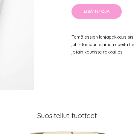
LISÄTIETOJA
Tämä essien lahjapakkaus sisä
juhlistamaan elämän upeita het
jotain kaunista rakkaillesi.
Suositellut tuotteet