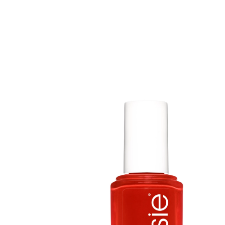
Erikoist
Sponsoriltamme
IdealofMeD K
Kaikki Idealof
Varaa konsulta
toimenpiteestä
KATSO TARJOUS