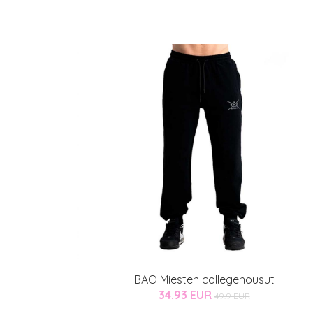
BAO Miesten collegehousut
34.93 EUR
49.9 EUR