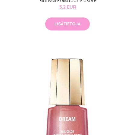
Mini Nail Polish 307 Makore
5.2 EUR
LISÄTIETOJA
arjous
auppa
MeDin tuotteet -20 %!
atio
ja saat nyt myös -200 €
.