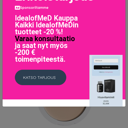
LISÄTIETOJA
Sponsoriltamme
IdealofMeD Kauppa
Kaikki IdealofMeDin
tuotteet -20 %!
Varaa konsultaatio
ja saat nyt myös
-200 €
toimenpiteestä.
KATSO TARJOUS