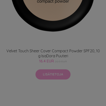
Velvet Touch Sheer Cover Compact Powder SPF20, 10
g IsaDora Puuteri
16.4 EUR
20.5 EUR
LISÄTIETOJA