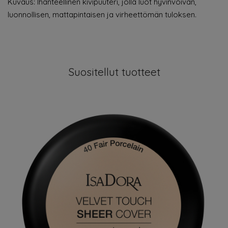
Kuvaus: Ihanteellinen kivipuuteri, jolla luot hyvinvoivan,
luonnollisen, mattapintaisen ja virheettömän tuloksen.
Suositellut tuotteet