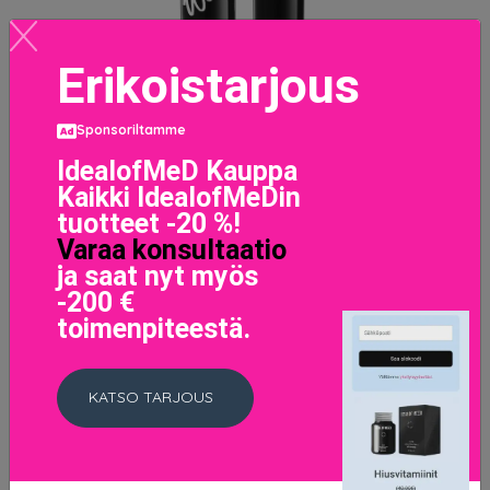
Erikoistarjous
Epic Wear Liquid Liner Brown
Sponsoriltamme
11.9 EUR
IdealofMeD Kauppa
Kaikki IdealofMeDin
LISÄTIETOJA
tuotteet -20 %!
Varaa konsultaatio
ja saat nyt myös
-200 €
toimenpiteestä.
KATSO TARJOUS