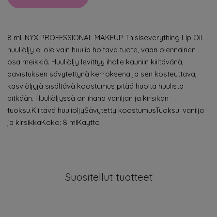
8 ml, NYX PROFESSIONAL MAKEUP Thisiseverything Lip Oil -
huuliöljy ei ole vain huulia hoitava tuote, vaan olennainen
osa meikkiä. Huuliöljy levittyy iholle kauniin kiiltävänä,
aavistuksen sävytettynä kerroksena ja sen kosteuttava,
kasviöljyjä sisältävä koostumus pitää huolta huulista
pitkään. Huuliöljyssä on ihana vaniljan ja kirsikan
tuoksu.Kiiltävä huuliöljySävytetty koostumusTuoksu: vanilja
ja kirsikkaKoko: 8 mlKäyttö
Suositellut tuotteet