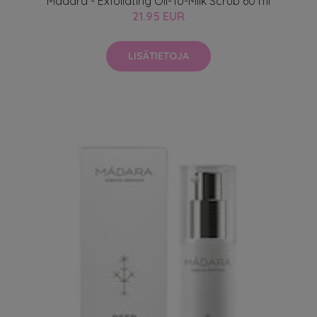
Mádara - Exfoliating Oil-To-Milk Scrub 60 ml
21.95 EUR
LISÄTIETOJA