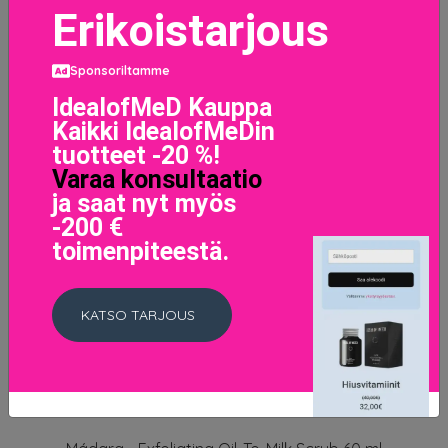
Erikoistarjous
Sponsoriltamme
IdealofMeD Kauppa
Kaikki IdealofMeDin
tuotteet -20 %!
Varaa konsultaatio
ja saat nyt myös
-200 €
toimenpiteestä.
KATSO TARJOUS