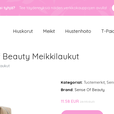
i tyhjä?
Tee täydennyksiä näiden verkkokauppojen avulla!
Hiuskorut
Meikit
Hiustenhoito
T-Pai
f Beauty Meikkilaukut
laukut
Kategoriat:
Tuotemerkit
,
Sen
Brand:
Sense Of Beauty
11.58 EUR
28.95 EUR