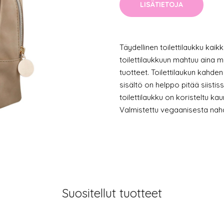
LISÄTIETOJA
Täydellinen toilettilaukku kaikk
toilettilaukkuun mahtuu aina 
tuotteet. Toilettilaukun kahde
sisältö on helppo pitää siistis
toilettilaukku on koristeltu kauni
Valmistettu vegaanisesta nah
Suositellut tuotteet