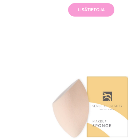
LISÄTIETOJA
Erikoist