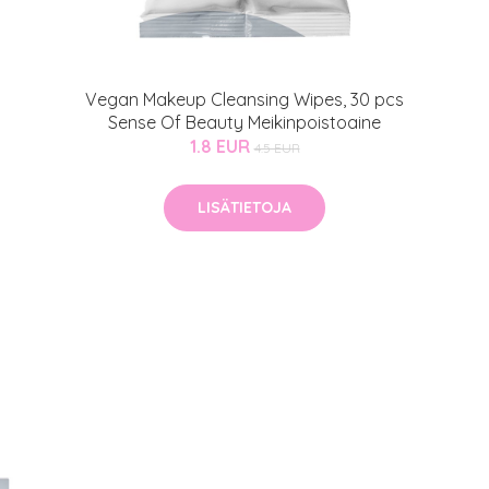
auppa
MeDin tuotteet -20 %!
Vegan Makeup Cleansing Wipes, 30 pcs
Sense Of Beauty Meikinpoistoaine
atio
ja saat nyt myös -200 €
1.8 EUR
4.5 EUR
.
LISÄTIETOJA