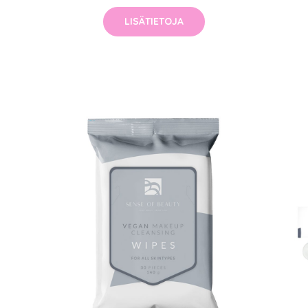
LISÄTIETOJA
arjous