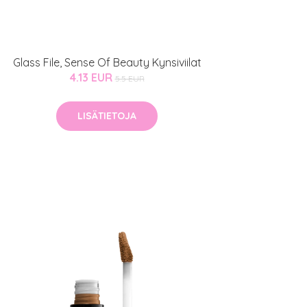
Glass File, Sense Of Beauty Kynsiviilat
4.13 EUR
5.5 EUR
LISÄTIETOJA