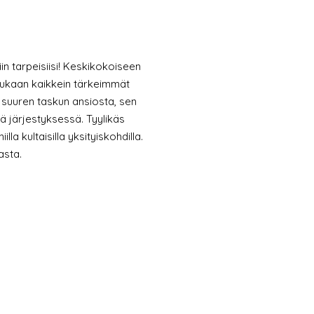
iin tarpeisiisi! Keskikokoiseen
mukaan kaikkein tärkeimmät
n suuren taskun ansiosta, sen
sä järjestyksessä. Tyylikäs
illa kultaisilla yksityiskohdilla.
asta.