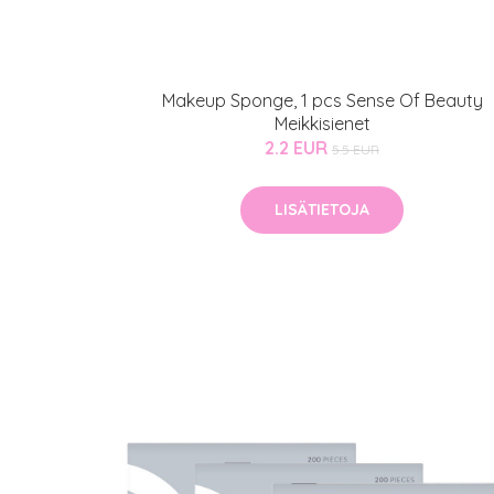
Sponsoriltamme
IdealofMeD K
Kaikki Idealof
Makeup Sponge, 1 pcs Sense Of Beauty
Meikkisienet
Varaa konsulta
2.2 EUR
5.5 EUR
toimenpiteestä
LISÄTIETOJA
KATSO TARJOUS