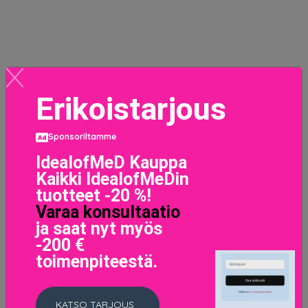
Erikoistarjous
Sponsoriltamme
IdealofMeD Kauppa
Kaikki IdealofMeDin
tuotteet -20 %!
Varaa konsultaatio
ja saat nyt myös
-200 €
toimenpiteestä.
KATSO TARJOUS