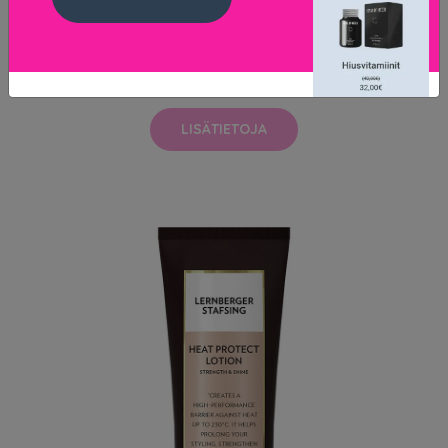
Lernberger Stafsing - BB Cream 150 ml
22.95 EUR
LISÄTIETOJA