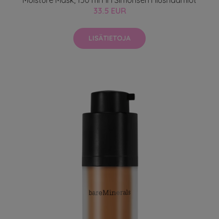
Moisture Mask, 150 ml HH Simonsen Hiusnaamiot
33.5 EUR
LISÄTIETOJA