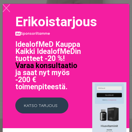
Erikoistarjous
Sponsoriltamme
IdealofMeD Kauppa
Kaikki IdealofMeDin
tuotteet -20 %!
Varaa konsultaatio
ja saat nyt myös
-200 €
toimenpiteestä.
KATSO TARJOUS