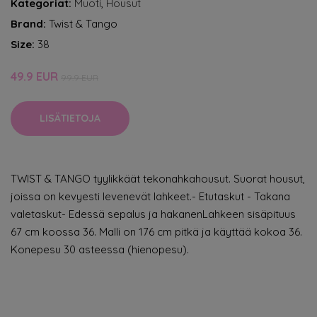
Kategoriat:
Muoti
,
Housut
Brand:
Twist & Tango
Size:
38
49.9 EUR
99.9 EUR
LISÄTIETOJA
TWIST & TANGO tyylikkäät tekonahkahousut. Suorat housut,
joissa on kevyesti levenevät lahkeet.- Etutaskut - Takana
valetaskut- Edessä sepalus ja hakanenLahkeen sisäpituus
67 cm koossa 36. Malli on 176 cm pitkä ja käyttää kokoa 36.
Konepesu 30 asteessa (hienopesu).