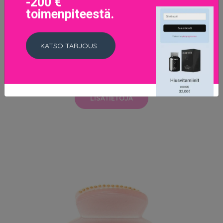
-200 €
toimenpiteestä.
KATSO TARJOUS
Velvet Jewellery Box, Dark Kaulakoru
47.95 EUR
LISÄTIETOJA