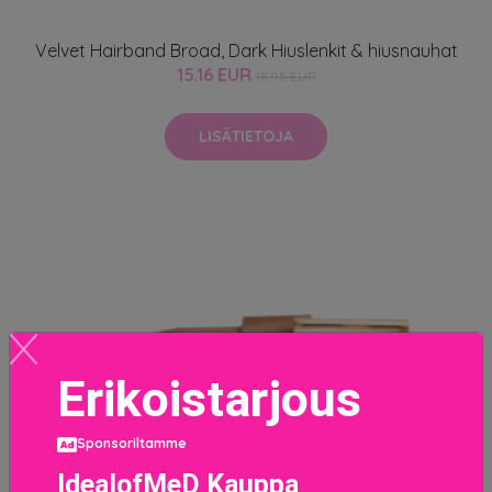
Velvet Hairband Broad, Dark Hiuslenkit & hiusnauhat
15.16 EUR
18.95 EUR
LISÄTIETOJA
Erikoistarjous
Sponsoriltamme
IdealofMeD Kauppa