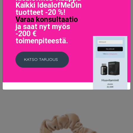
Kaikki IdealofMeDin
tuotteet -20 %!
Varaa konsultaatio
ja saat nyt myös
-200 €
toimenpiteestä.
Leather Stud Brace Pale Pink, Dark Käsikoruja
42.95 EUR
KATSO TARJOUS
LISÄTIETOJA