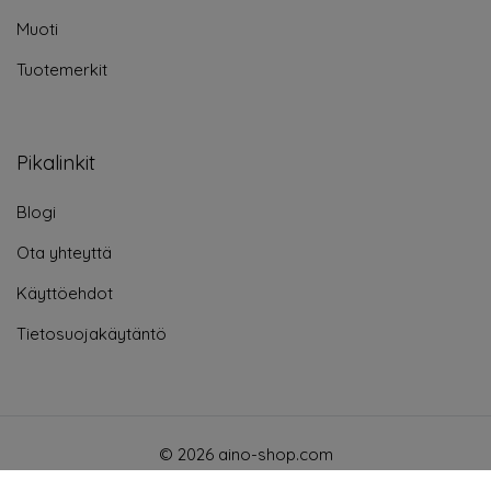
Muoti
Tuotemerkit
Pikalinkit
Blogi
Ota yhteyttä
Käyttöehdot
Tietosuojakäytäntö
© 2026 aino-shop.com