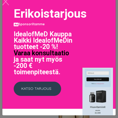
LISÄTIETOJA
Erikoistarjous
Sponsoriltamme
IdealofMeD Kauppa
Kaikki IdealofMeDin
tuotteet -20 %!
Varaa konsultaatio
ja saat nyt myös
-200 €
toimenpiteestä.
KATSO TARJOUS