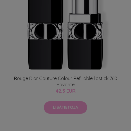
Rouge Dior Couture Colour Refillable lipstick 760
Favorite
42.5 EUR
LISÄTIETOJA