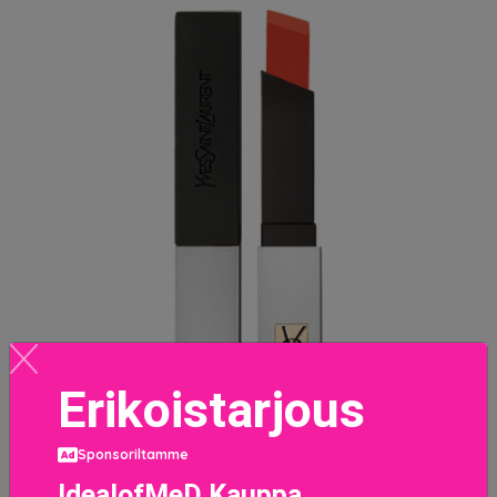
Erikoistarjous
Sponsoriltamme
IdealofMeD Kauppa