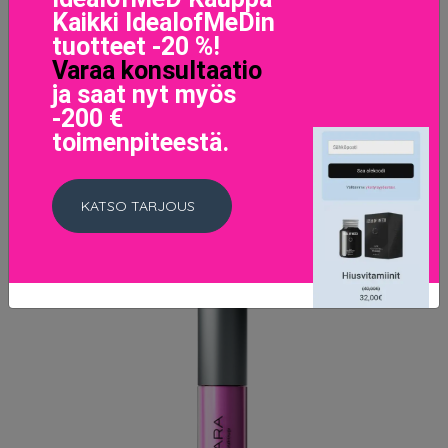
Kaikki IdealofMeDin
Rouge Pur Couture The Slim Sheer Matte Lipstick 103
tuotteet -20 %!
Orange Provocant
Varaa konsultaatio
40 EUR
ja saat nyt myös
-200 €
LISÄTIETOJA
toimenpiteestä.
KATSO TARJOUS