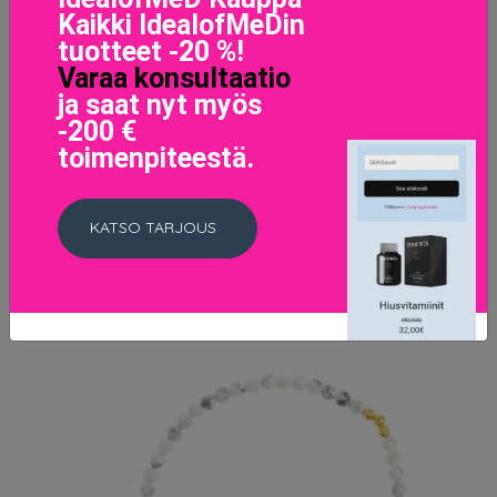
Kaikki IdealofMeDin
tuotteet -20 %!
Varaa konsultaatio
ja saat nyt myös
-200 €
toimenpiteestä.
Leather Stud Brace Pale Pink, Dark Käsikoruja
42.95 EUR
KATSO TARJOUS
LISÄTIETOJA