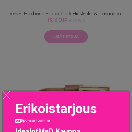
Velvet Hairband Broad, Dark Hiuslenkit & hiusnauhat
15.16 EUR
18.95 EUR
LISÄTIETOJA
Erikoistarjous
Sponsoriltamme
IdealofMeD Kauppa