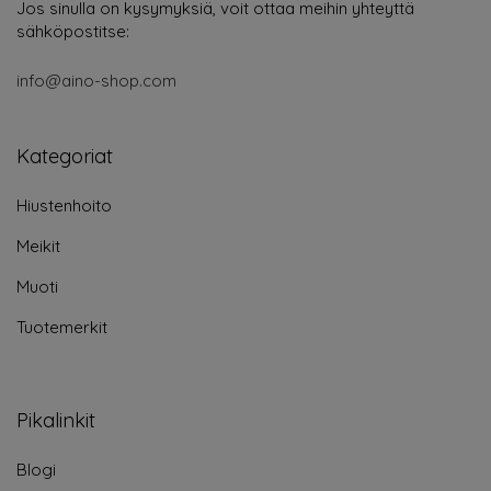
Jos sinulla on kysymyksiä, voit ottaa meihin yhteyttä
sähköpostitse:
info@aino-shop.com
Kategoriat
Hiustenhoito
Meikit
Muoti
Tuotemerkit
Pikalinkit
Blogi