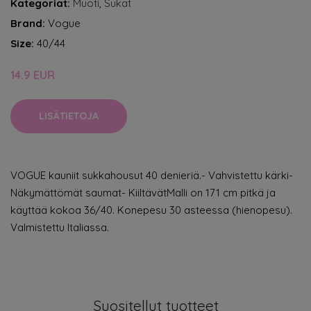
Kategoriat:
Muoti
,
Sukat
Brand:
Vogue
Size:
40/44
14.9 EUR
LISÄTIETOJA
VOGUE kauniit sukkahousut 40 denieriä.- Vahvistettu kärki-
Näkymättömät saumat- KiiltävätMalli on 171 cm pitkä ja
käyttää kokoa 36/40. Konepesu 30 asteessa (hienopesu).
Valmistettu Italiassa.
Suositellut tuotteet