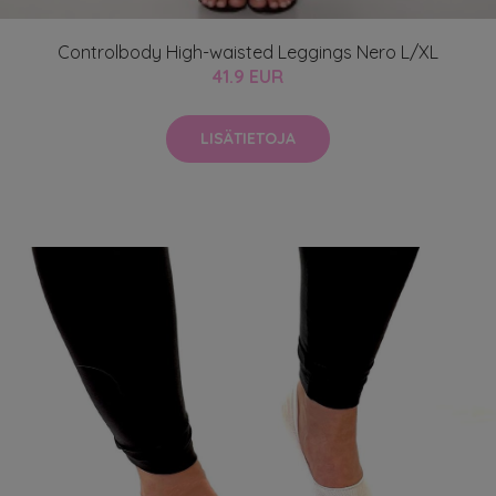
Controlbody High-waisted Leggings Nero L/XL
41.9 EUR
LISÄTIETOJA