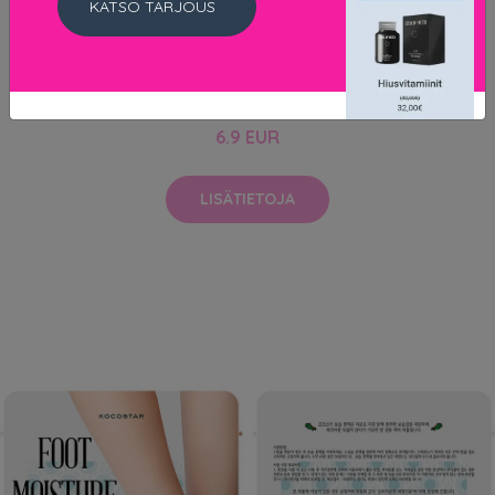
KATSO TARJOUS
Pieces New Nikoline 2-Pack 20 Den Knee Socks Black
One size
6.9 EUR
LISÄTIETOJA