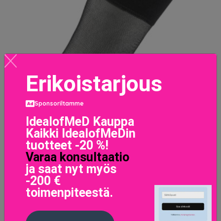
Erikoistarjous
Sponsoriltamme
IdealofMeD Kauppa
Kaikki IdealofMeDin
tuotteet -20 %!
Varaa konsultaatio
ja saat nyt myös
-200 €
toimenpiteestä.